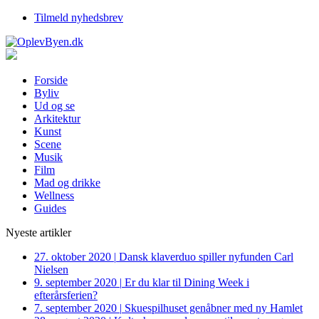
Tilmeld nyhedsbrev
Forside
Byliv
Ud og se
Arkitektur
Kunst
Scene
Musik
Film
Mad og drikke
Wellness
Guides
Nyeste artikler
27. oktober 2020
|
Dansk klaverduo spiller nyfunden Carl
Nielsen
9. september 2020
|
Er du klar til Dining Week i
efterårsferien?
7. september 2020
|
Skuespilhuset genåbner med ny Hamlet