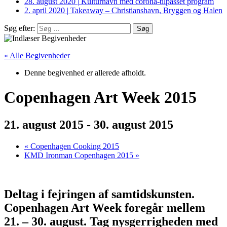
28. august 2020
|
Kulturhavn med corona-tilpasset program
2. april 2020
|
Takeaway – Christianshavn, Bryggen og Halen
Søg efter:
« Alle Begivenheder
Denne begivenhed er allerede afholdt.
Copenhagen Art Week 2015
21. august 2015
-
30. august 2015
«
Copenhagen Cooking 2015
KMD Ironman Copenhagen 2015
»
Deltag i fejringen af samtidskunsten.
Copenhagen Art Week foregår mellem
21. – 30. august. Tag nysgerrigheden med