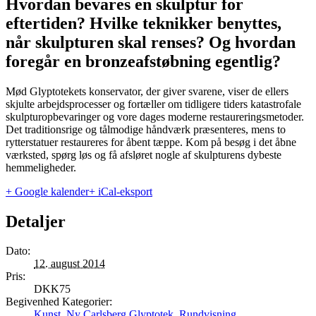
Hvordan bevares en skulptur for
eftertiden? Hvilke teknikker benyttes,
når skulpturen skal renses? Og hvordan
foregår en bronzeafstøbning egentlig?
Mød Glyptotekets konservator, der giver svarene, viser de ellers
skjulte arbejdsprocesser og fortæller om tidligere tiders katastrofale
skulpturopbevaringer og vore dages moderne restaureringsmetoder.
Det traditionsrige og tålmodige håndværk præsenteres, mens to
rytterstatuer restaureres for åbent tæppe. Kom på besøg i det åbne
værksted, spørg løs og få afsløret nogle af skulpturens dybeste
hemmeligheder.
+ Google kalender
+ iCal-eksport
Detaljer
Dato:
12. august 2014
Pris:
DKK75
Begivenhed Kategorier:
Kunst
,
Ny Carlsberg Glyptotek
,
Rundvisning