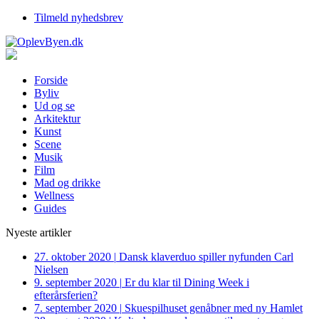
Tilmeld nyhedsbrev
Forside
Byliv
Ud og se
Arkitektur
Kunst
Scene
Musik
Film
Mad og drikke
Wellness
Guides
Nyeste artikler
27. oktober 2020
|
Dansk klaverduo spiller nyfunden Carl
Nielsen
9. september 2020
|
Er du klar til Dining Week i
efterårsferien?
7. september 2020
|
Skuespilhuset genåbner med ny Hamlet