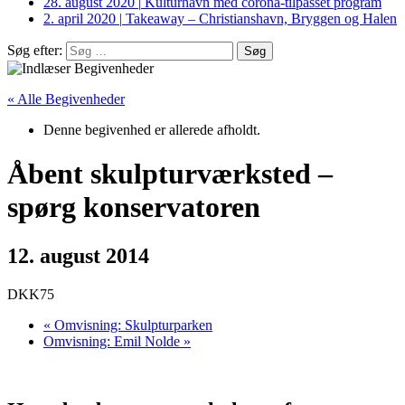
28. august 2020
|
Kulturhavn med corona-tilpasset program
2. april 2020
|
Takeaway – Christianshavn, Bryggen og Halen
Søg efter:
« Alle Begivenheder
Denne begivenhed er allerede afholdt.
Åbent skulpturværksted –
spørg konservatoren
12. august 2014
DKK75
«
Omvisning: Skulpturparken
Omvisning: Emil Nolde
»