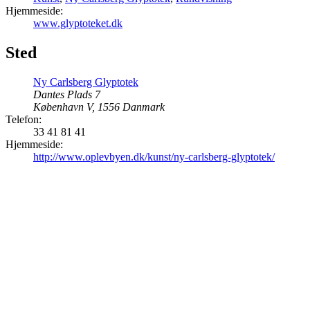
Hjemmeside:
www.glyptoteket.dk
Sted
Ny Carlsberg Glyptotek
Dantes Plads 7
København V
,
1556
Danmark
Telefon:
33 41 81 41
Hjemmeside:
http://www.oplevbyen.dk/kunst/ny-carlsberg-glyptotek/