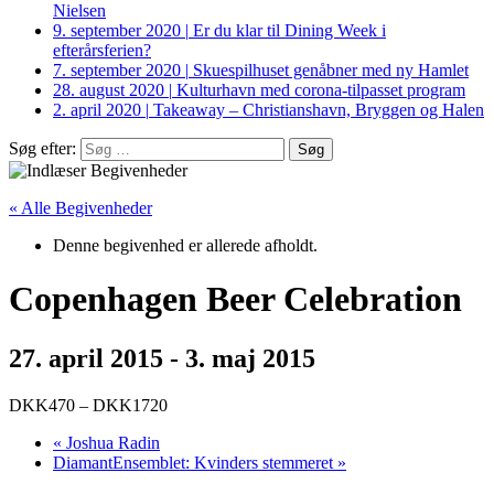
Nielsen
9. september 2020
|
Er du klar til Dining Week i
efterårsferien?
7. september 2020
|
Skuespilhuset genåbner med ny Hamlet
28. august 2020
|
Kulturhavn med corona-tilpasset program
2. april 2020
|
Takeaway – Christianshavn, Bryggen og Halen
Søg efter:
« Alle Begivenheder
Denne begivenhed er allerede afholdt.
Copenhagen Beer Celebration
27. april 2015
-
3. maj 2015
DKK470 – DKK1720
«
Joshua Radin
DiamantEnsemblet: Kvinders stemmeret
»