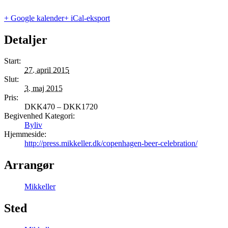
+ Google kalender
+ iCal-eksport
Detaljer
Start:
27. april 2015
Slut:
3. maj 2015
Pris:
DKK470 – DKK1720
Begivenhed Kategori:
Byliv
Hjemmeside:
http://press.mikkeller.dk/copenhagen-beer-celebration/
Arrangør
Mikkeller
Sted