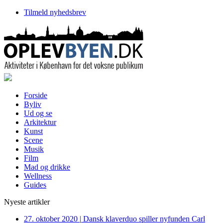
Tilmeld nyhedsbrev
Forside
Byliv
Ud og se
Arkitektur
Kunst
Scene
Musik
Film
Mad og drikke
Wellness
Guides
Nyeste artikler
27. oktober 2020
|
Dansk klaverduo spiller nyfunden Carl