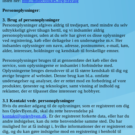
listen her:
http://minecookies.org/fravalg
Personoplysninger
:
3. Brug af personoplysninger
Personoplysninger afgives aldrig til tredjepart, med mindre du selv
udtrykkeligt giver tilsagn hertil, og vi indsamler aldrig
personoplysninger, uden at du selv har givet os disse oplysninger
ved registrering, køb eller deltagelse i en undersøgelse m.v. Her
indsamles oplysninger om navn, adresse, postnummer, e-mail, køn,
alder, interesser, holdninger og kendskab til forskellige emner.
Personoplysninger bruges til at gennemføre det køb eller den
service, som oplysningerne er indsamlet i forbindelse med.
Oplysningerne bruges derudover til at få større kendskab til dig og
øvrige brugere af websitet. Denne brug kan bl.a. omfatte
undersøgelser og analyser, der er rettet mod en forbedring af vore
produkter, tjenester og teknologier, samt visning af indhold og
reklamer, der er tilpasset dine interesser og hobbyer.
3.1 Kontakt vedr. personoplysninger
Hvis du ønsker adgang til de oplysninger, som er registreret om dig
hos OplevByen.dk, skal du rette henvendelse på
kontakt@oplevbyen.dk
. Er der registreret forkerte data, eller har du
andre indsigelser, kan du rette henvendelse samme sted. Du har
mulighed for at få indsigt i, hvilke informationer der er registreret om
dig, og du kan gøre indsigelse mod en registrering i henhold til