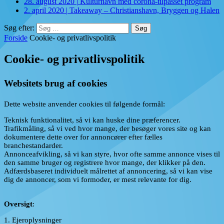
28. august 2020
|
Kulturhavn med corona-tilpasset program
2. april 2020
|
Takeaway – Christianshavn, Bryggen og Halen
Søg efter:
Forside
Cookie- og privatlivspolitik
Cookie- og privatlivspolitik
Websitets brug af cookies
Dette website anvender cookies til følgende formål:
Teknisk funktionalitet, så vi kan huske dine præferencer.
Trafikmåling, så vi ved hvor mange, der besøger vores site og kan
dokumentere dette over for annoncører efter fælles
branchestandarder.
Annonceafvikling, så vi kan styre, hvor ofte samme annonce vises til
den samme bruger og registrere hvor mange, der klikker på den.
Adfærdsbaseret individuelt målrettet af annoncering, så vi kan vise
dig de annoncer, som vi formoder, er mest relevante for dig.
Oversigt
:
1. Ejeroplysninger