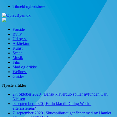
Tilmeld nyhedsbrev
Forside
Byliv
Ud og se
Arkitektur
Kunst
Scene
Musik
Film
Mad og drikke
Wellness
Guides
Nyeste artikler
27. oktober 2020
|
Dansk klaverduo spiller nyfunden Carl
Nielsen
9. september 2020
|
Er du klar til Dining Week i
efterårsferien?
7. september 2020
|
Skuespilhuset genåbner med ny Hamlet