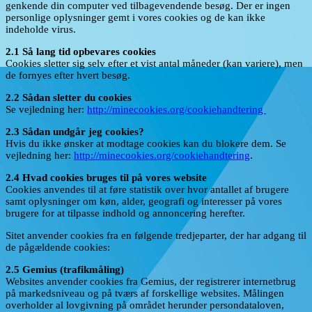
genkende din computer ved tilbagevendende besøg. Der er ingen
personlige oplysninger gemt i vores cookies og de kan ikke
indeholde virus.
2.1 Så lang tid opbevares cookies
Cookies sletter sig selv efter et vist antal måneder (kan variere), men
de fornyes efter hvert besøg.
2.2 Sådan sletter du cookies
Se vejledning her:
http://minecookies.org/cookiehandtering
2.3 Sådan undgår jeg cookies?
Hvis du ikke ønsker at modtage cookies kan du blokere dem. Se
vejledning her:
http://minecookies.org/cookiehandtering
.
2.4 Hvad cookies bruges til på vores website
Cookies anvendes til at føre statistik over hvor antallet af brugere
samt oplysninger om køn, alder, geografi og interesser på vores
brugere for at tilpasse indhold og annoncering herefter.
Sitet anvender cookies fra en følgende tredjeparter, der har adgang til
de pågældende cookies:
2.5 Gemius (trafikmåling)
Websites anvender cookies fra Gemius, der registrerer internetbrug
på markedsniveau og på tværs af forskellige websites. Målingen
overholder al lovgivning på området herunder persondataloven,