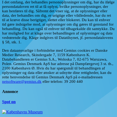
I det omfang, der behandles personoplysninger om dig, har du ifølge
persondataloven ret til at få oplyst, hvilke personoplysninger, der
kan henføres til dig. Såfremt det viser sig, at de oplysninger eller
data, der behandles om dig, er urigtige eller vildledende, har du ret
til at kræve disse berigtiget, slettet eller blokeret. Du kan til enhver
tid gøre indsigelse mod, at oplysninger om dig gøres til genstand for
behandling. Du kan også til enhver tid tilbagekalde dit samtykke. Du
har mulighed for at klage over behandlingen af oplysninger og data
vedrørende dig. Klage indgives til Datatilsynet, jf. persondatalovens
§ 58, stk. 1.
Den dataansvarlige i forbindelse med Gemius cookies er Danske
Medier Research, Skindergade 7, 1159 København K.
Databehandleren er Gemius S.A., Woloska 7, 02-675 Warszawa,
Polen. Gemius Denmark ApS har adresse på Dampfærgevej 3 st. th.,
2100 København Ø. Hvis du har spørgsmål til behandlingen af
oplysninger og data eller ønsker at udnytte dine rettigheder, kan du
rette henvendelse til Gemius Denmark ApS på e-mailadressen
netsoftware@gemius.dk
eller telefon: 39 200 440
Annonce
Spot on