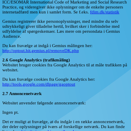
ICC/ESOMAR International Code of Marketing and Social Research
Practice, og videregiver ikke oplysninger om de enkelte personers
internetadfærd men kun i samlet form. Se f.eks.
fdim.dk/statistik
Gemius registrerer ikke personoplysninger, med mindre du selv
udtrykkeligt giver tilladelse hertil, hvilket sker i forbindelse med
udfyldelse af spørgeskemaer. Læs mere om persondata i Gemius
Audience.
Du kan fravælge at indgå i Gemius målingen her:
http://optout.hit.gemius.pl/removeDK.php
2.6 Google Analytics (trafikmåling)
Websitet bruger cookies fra Google Analytics til at måle trafikken på
websitet.
Du kan fravælge cookies fra Google Analytics her:
http://tools.google.com/dlpage/gaoptout
2.7 Annoncenetværk
Websitet anvender følgende annoncenetværk:
Ingen pt.
Det er muligt at fravælge, at du indgår i en række annoncenetværk,
der deler oplysninger på tværs af forskellige netværk. Du kan finde