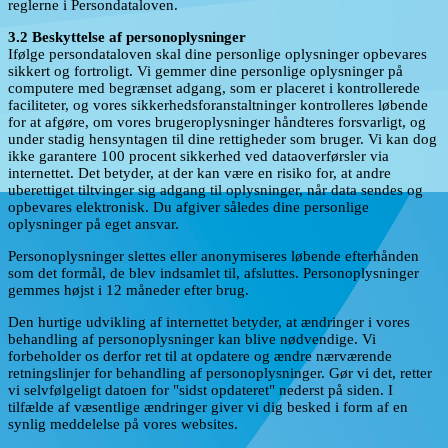
reglerne i Persondataloven.
3.2 Beskyttelse af personoplysninger
Ifølge persondataloven skal dine personlige oplysninger opbevares
sikkert og fortroligt. Vi gemmer dine personlige oplysninger på
computere med begrænset adgang, som er placeret i kontrollerede
faciliteter, og vores sikkerhedsforanstaltninger kontrolleres løbende
for at afgøre, om vores brugeroplysninger håndteres forsvarligt, og
under stadig hensyntagen til dine rettigheder som bruger. Vi kan dog
ikke garantere 100 procent sikkerhed ved dataoverførsler via
internettet. Det betyder, at der kan være en risiko for, at andre
uberettiget tiltvinger sig adgang til oplysninger, når data sendes og
opbevares elektronisk. Du afgiver således dine personlige
oplysninger på eget ansvar.
Personoplysninger slettes eller anonymiseres løbende efterhånden
som det formål, de blev indsamlet til, afsluttes. Personoplysninger
gemmes højst i 12 måneder efter brug.
Den hurtige udvikling af internettet betyder, at ændringer i vores
behandling af personoplysninger kan blive nødvendige. Vi
forbeholder os derfor ret til at opdatere og ændre nærværende
retningslinjer for behandling af personoplysninger. Gør vi det, retter
vi selvfølgeligt datoen for "sidst opdateret" nederst på siden. I
tilfælde af væsentlige ændringer giver vi dig besked i form af en
synlig meddelelse på vores websites.